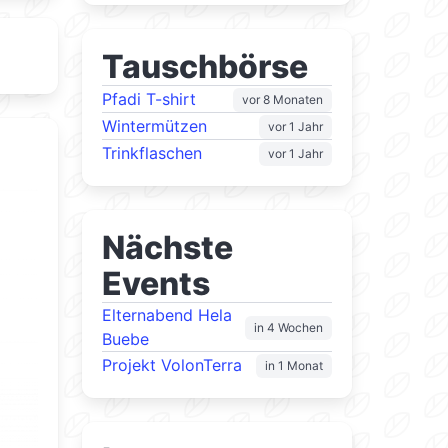
Tauschbörse
Pfadi T-shirt
vor 8 Monaten
Wintermützen
vor 1 Jahr
Trinkflaschen
vor 1 Jahr
Nächste
Events
Elternabend Hela
in 4 Wochen
Buebe
Projekt VolonTerra
in 1 Monat