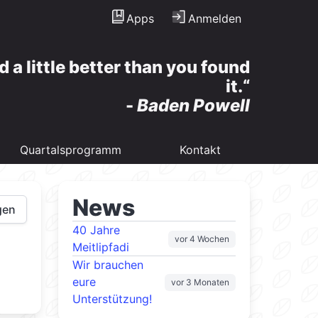
Apps
Anmelden
d a little better than you found
it.
-
Baden Powell
Quartalsprogramm
Kontakt
News
gen
40 Jahre
vor 4 Wochen
Meitlipfadi
Wir brauchen
eure
vor 3 Monaten
Unterstützung!