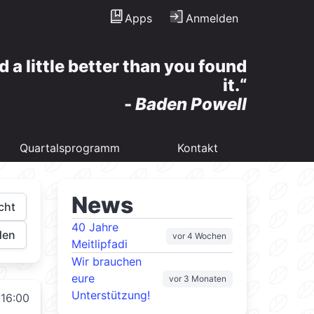
Apps
Anmelden
d a little better than you found
it.
-
Baden Powell
Quartalsprogramm
Kontakt
News
cht
40 Jahre
den
vor 4 Wochen
Meitlipfadi
Wir brauchen
eure
vor 3 Monaten
Unterstützung!
 16:00