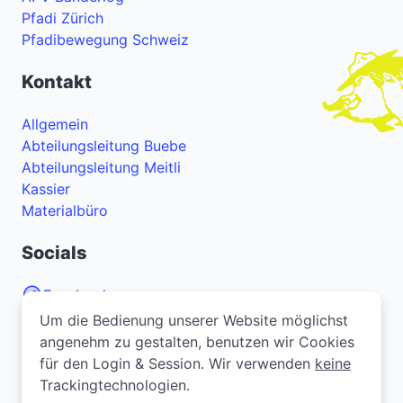
Pfadi Zürich
Pfadibewegung Schweiz
Kontakt
Allgemein
Abteilungsleitung Buebe
Abteilungsleitung Meitli
Kassier
Materialbüro
Socials
Facebook
Um die Bedienung unserer Website möglichst
Um die Bedienung unserer Website möglichst
Instagram
angenehm zu gestalten, benutzen wir Cookies
angenehm zu gestalten, benutzen wir Cookies
YouTube
für den Login & Session. Wir verwenden
für den Login & Session. Wir verwenden
keine
keine
Trackingtechnologien.
Trackingtechnologien.
Bei Problemen oder Fragen zur Webseite? Melde