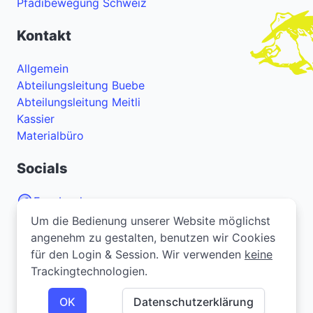
Pfadibewegung Schweiz
Kontakt
Allgemein
Abteilungsleitung Buebe
Abteilungsleitung Meitli
Kassier
Materialbüro
Socials
Facebook
Instagram
Um die Bedienung unserer Website möglichst
Um die Bedienung unserer Website möglichst
angenehm zu gestalten, benutzen wir Cookies
angenehm zu gestalten, benutzen wir Cookies
YouTube
für den Login & Session. Wir verwenden
für den Login & Session. Wir verwenden
keine
keine
Trackingtechnologien.
Trackingtechnologien.
Bei Problemen oder Fragen zur Webseite? Melde
dich
hier
.
OK
OK
Datenschutzerklärung
Datenschutzerklärung