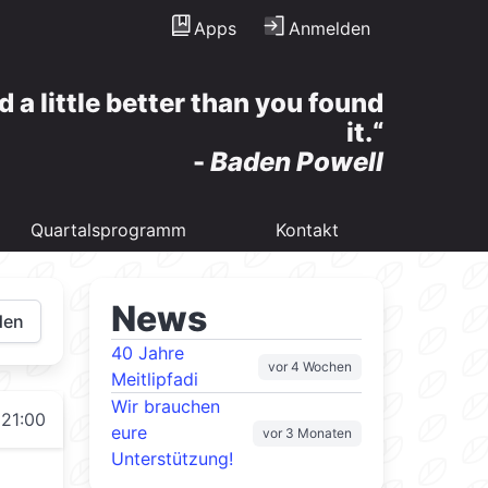
Apps
Anmelden
d a little better than you found
it.
-
Baden Powell
Quartalsprogramm
Kontakt
News
den
40 Jahre
vor 4 Wochen
Meitlipfadi
Wir brauchen
 21:00
eure
vor 3 Monaten
Unterstützung!