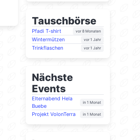
Tauschbörse
Pfadi T-shirt
vor 8 Monaten
Wintermützen
vor 1 Jahr
Trinkflaschen
vor 1 Jahr
Nächste
Events
Elternabend Hela
in 1 Monat
Buebe
Projekt VolonTerra
in 1 Monat