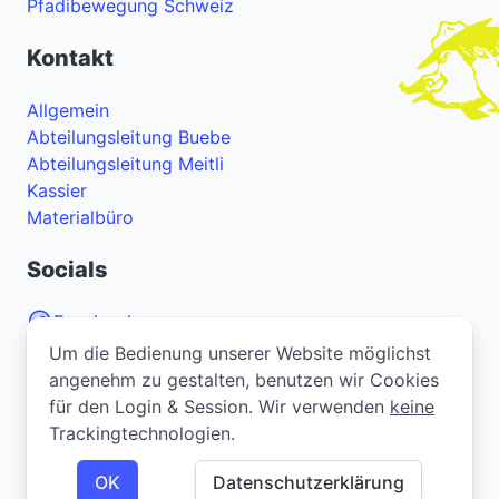
Pfadibewegung Schweiz
Kontakt
Allgemein
Abteilungsleitung Buebe
Abteilungsleitung Meitli
Kassier
Materialbüro
Socials
Facebook
Um die Bedienung unserer Website möglichst
Um die Bedienung unserer Website möglichst
Instagram
angenehm zu gestalten, benutzen wir Cookies
angenehm zu gestalten, benutzen wir Cookies
YouTube
für den Login & Session. Wir verwenden
für den Login & Session. Wir verwenden
keine
keine
Trackingtechnologien.
Trackingtechnologien.
Bei Problemen oder Fragen zur Webseite? Melde
dich
hier
.
OK
OK
Datenschutzerklärung
Datenschutzerklärung