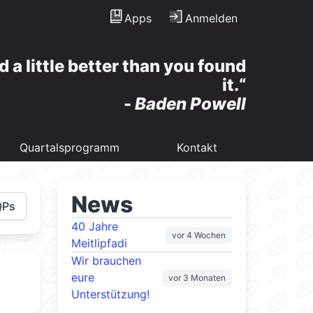
Apps
Anmelden
d a little better than you found
it.
-
Baden Powell
Quartalsprogramm
Kontakt
News
QPs
40 Jahre
vor 4 Wochen
Meitlipfadi
Wir brauchen
eure
vor 3 Monaten
Unterstützung!