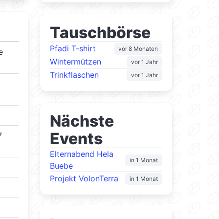
Tauschbörse
Pfadi T-shirt
vor 8 Monaten
e
Wintermützen
vor 1 Jahr
Trinkflaschen
vor 1 Jahr
Nächste
Events
7
Elternabend Hela
in 1 Monat
Buebe
Projekt VolonTerra
in 1 Monat