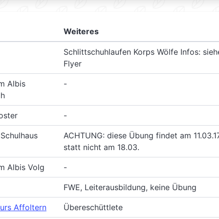
Weiteres
Schlittschuhlaufen Korps Wölfe Infos: sieh
Flyer
m Albis
-
ch
oster
-
l Schulhaus
ACHTUNG: diese Übung findet am 11.03.1
statt nicht am 18.03.
m Albis Volg
-
FWE, Leiterausbildung, keine Übung
urs Affoltern
Übereschüttlete