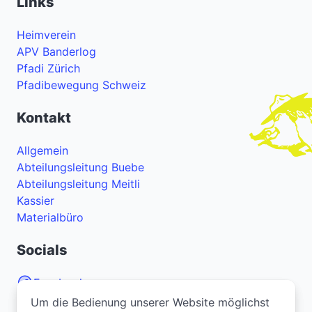
Links
Heimverein
APV Banderlog
Pfadi Zürich
Pfadibewegung Schweiz
Kontakt
Allgemein
Abteilungsleitung Buebe
Abteilungsleitung Meitli
Kassier
Materialbüro
Socials
Facebook
Um die Bedienung unserer Website möglichst
Um die Bedienung unserer Website möglichst
Instagram