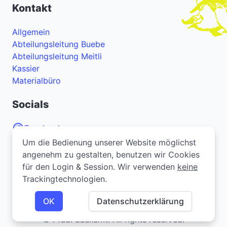
Kontakt
Allgemein
Abteilungsleitung Buebe
Abteilungsleitung Meitli
Kassier
Materialbüro
Socials
Facebook
Um die Bedienung unserer Website möglichst
Um die Bedienung unserer Website möglichst
Instagram
angenehm zu gestalten, benutzen wir Cookies
angenehm zu gestalten, benutzen wir Cookies
YouTube
für den Login & Session. Wir verwenden
für den Login & Session. Wir verwenden
keine
keine
Trackingtechnologien.
Trackingtechnologien.
Bei Problemen oder Fragen zur Webseite? Melde
dich
hier
.
OK
OK
Datenschutzerklärung
Datenschutzerklärung
© Pfadi Säuliamt. All rights reserved.