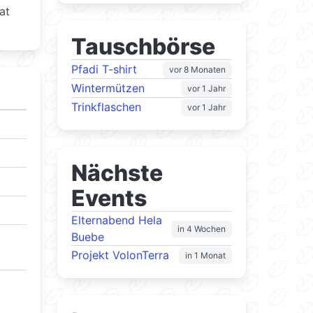
at
Tauschbörse
Pfadi T-shirt
vor 8 Monaten
Wintermützen
vor 1 Jahr
Trinkflaschen
vor 1 Jahr
Nächste
Events
Elternabend Hela
in 4 Wochen
Buebe
Projekt VolonTerra
in 1 Monat