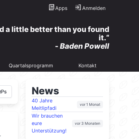
Apps
Anmelden
d a little better than you found
it.
-
Baden Powell
Quartalsprogramm
Kontakt
News
QPs
40 Jahre
vor 1 Monat
Meitlipfadi
Wir brauchen
eure
vor 3 Monaten
Unterstützung!
r