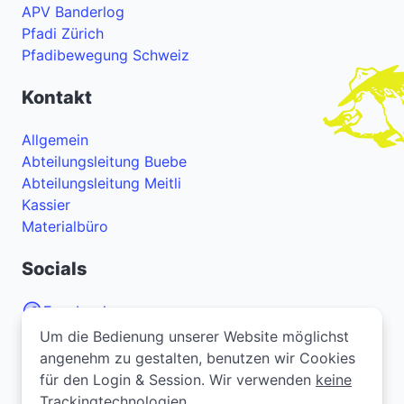
APV Banderlog
Pfadi Zürich
Pfadibewegung Schweiz
Kontakt
Allgemein
Abteilungsleitung Buebe
Abteilungsleitung Meitli
Kassier
Materialbüro
Socials
Facebook
Um die Bedienung unserer Website möglichst
Um die Bedienung unserer Website möglichst
Instagram
angenehm zu gestalten, benutzen wir Cookies
angenehm zu gestalten, benutzen wir Cookies
YouTube
für den Login & Session. Wir verwenden
für den Login & Session. Wir verwenden
keine
keine
Trackingtechnologien.
Trackingtechnologien.