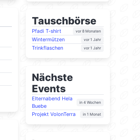
Tauschbörse
Pfadi T-shirt
vor 8 Monaten
Wintermützen
vor 1 Jahr
Trinkflaschen
vor 1 Jahr
Nächste
Events
Elternabend Hela
in 4 Wochen
Buebe
Projekt VolonTerra
in 1 Monat