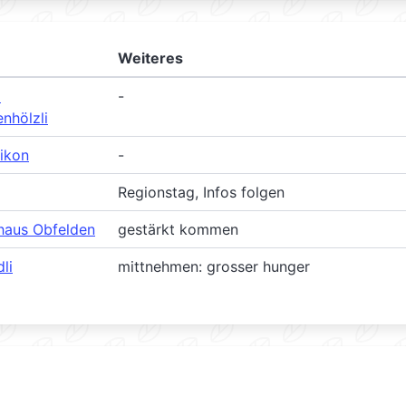
Weiteres
m
-
nhölzli
likon
-
Regionstag, Infos folgen
haus Obfelden
gestärkt kommen
li
mittnehmen: grosser hunger