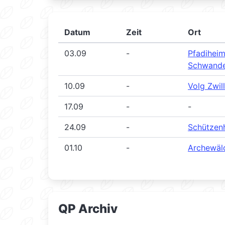
Datum
Zeit
Ort
03.09
-
Pfadihei
Schwande
10.09
-
Volg Zwil
17.09
-
-
24.09
-
Schützen
01.10
-
Archewäld
QP Archiv