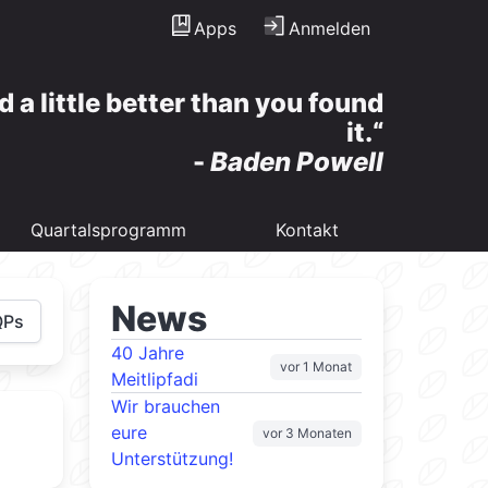
Apps
Anmelden
d a little better than you found
it.
-
Baden Powell
Quartalsprogramm
Kontakt
News
QPs
40 Jahre
vor 1 Monat
Meitlipfadi
Wir brauchen
eure
vor 3 Monaten
Unterstützung!