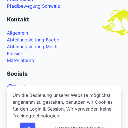
Pfadibewegung Schweiz
Kontakt
Allgemein
Abteilungsleitung Buebe
Abteilungsleitung Meitli
Kassier
Materialbüro
Socials
Facebook
Um die Bedienung unserer Website möglichst
Um die Bedienung unserer Website möglichst
Instagram
angenehm zu gestalten, benutzen wir Cookies
angenehm zu gestalten, benutzen wir Cookies
YouTube
für den Login & Session. Wir verwenden
für den Login & Session. Wir verwenden
keine
keine
Trackingtechnologien.
Trackingtechnologien.
Bei Problemen oder Fragen zur Webseite? Melde
dich
hier
.