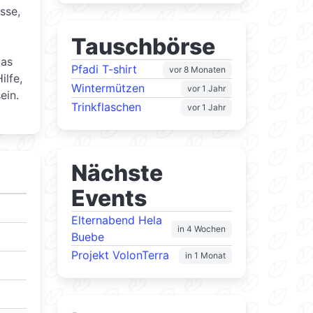
sse,
Tauschbörse
das
Pfadi T-shirt
vor 8 Monaten
ilfe,
Wintermützen
vor 1 Jahr
ein.
Trinkflaschen
vor 1 Jahr
Nächste
Events
Elternabend Hela
in 4 Wochen
Buebe
Projekt VolonTerra
in 1 Monat