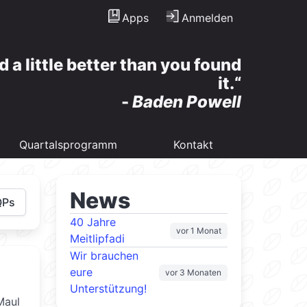
Apps
Anmelden
d a little better than you found
it.
-
Baden Powell
Quartalsprogramm
Kontakt
News
QPs
40 Jahre
vor 1 Monat
Meitlipfadi
Wir brauchen
eure
vor 3 Monaten
Unterstützung!
Maul