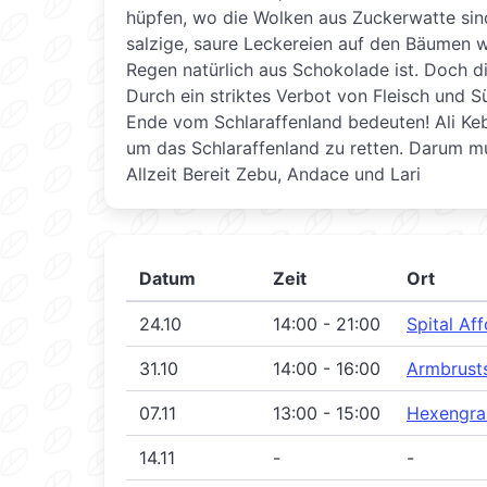
hüpfen, wo die Wolken aus Zuckerwatte sind
salzige, saure Leckereien auf den Bäumen 
Regen natürlich aus Schokolade ist. Doch di
Durch ein striktes Verbot von Fleisch und S
Ende vom Schlaraffenland bedeuten! Ali Keb
um das Schlaraffenland zu retten. Darum mu
Allzeit Bereit Zebu, Andace und Lari
Datum
Zeit
Ort
24.10
14:00 - 21:00
Spital Aff
31.10
14:00 - 16:00
Armbrust
07.11
13:00 - 15:00
Hexengra
14.11
-
-