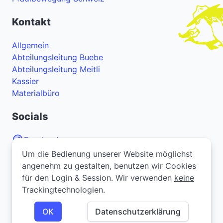
Kontakt
Allgemein
Abteilungsleitung Buebe
Abteilungsleitung Meitli
Kassier
Materialbüro
Socials
Facebook
Um die Bedienung unserer Website möglichst
Um die Bedienung unserer Website möglichst
Instagram
angenehm zu gestalten, benutzen wir Cookies
angenehm zu gestalten, benutzen wir Cookies
YouTube
für den Login & Session. Wir verwenden
für den Login & Session. Wir verwenden
keine
keine
Trackingtechnologien.
Trackingtechnologien.
Bei Problemen oder Fragen zur Webseite? Melde
dich
hier
.
OK
OK
Datenschutzerklärung
Datenschutzerklärung