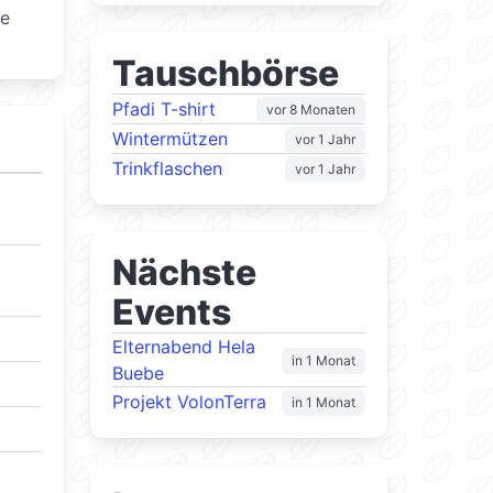
ie
Tauschbörse
Pfadi T-shirt
vor 8 Monaten
Wintermützen
vor 1 Jahr
Trinkflaschen
vor 1 Jahr
Nächste
Events
Elternabend Hela
in 1 Monat
Buebe
Projekt VolonTerra
in 1 Monat