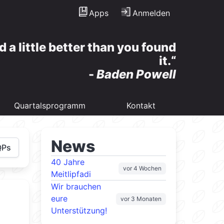
Apps
Anmelden
d a little better than you found
it.
-
Baden Powell
Quartalsprogramm
Kontakt
News
QPs
40 Jahre
vor 4 Wochen
Meitlipfadi
Wir brauchen
eure
vor 3 Monaten
Unterstützung!