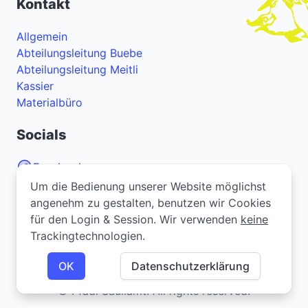
Kontakt
Allgemein
Abteilungsleitung Buebe
Abteilungsleitung Meitli
Kassier
Materialbüro
Socials
Facebook
Um die Bedienung unserer Website möglichst
Um die Bedienung unserer Website möglichst
Instagram
angenehm zu gestalten, benutzen wir Cookies
angenehm zu gestalten, benutzen wir Cookies
YouTube
für den Login & Session. Wir verwenden
für den Login & Session. Wir verwenden
keine
keine
Trackingtechnologien.
Trackingtechnologien.
Bei Problemen oder Fragen zur Webseite? Melde
dich
hier
.
OK
OK
Datenschutzerklärung
Datenschutzerklärung
© Pfadi Säuliamt. All rights reserved.