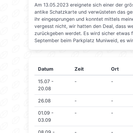
Am 13.05.2023 ereignete sich einer der gr
antike Schatzkarte und verwüsteten das ges
ihr eingesprungen und konntet mittels meine
vergesst nicht, wir hatten den Deal, dass w
zurückgeben werdet. Es wird sicher etwas fü
September beim Parkplatz Muniweid, es wird
Datum
Zeit
Ort
15.07 -
-
-
20.08
26.08
-
-
01.09 -
-
-
03.09
08.09 -
-
-