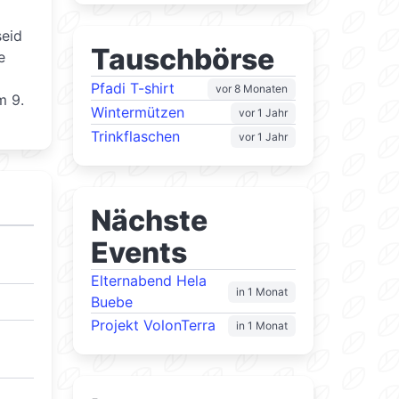
seid
Tauschbörse
e
Pfadi T-shirt
vor 8 Monaten
m 9.
Wintermützen
vor 1 Jahr
Trinkflaschen
vor 1 Jahr
Nächste
Events
Elternabend Hela
in 1 Monat
Buebe
Projekt VolonTerra
in 1 Monat