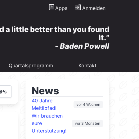
Apps
Anmelden
d a little better than you found
it.
-
Baden Powell
Quartalsprogramm
Kontakt
News
QPs
40 Jahre
vor 4 Wochen
Meitlipfadi
Wir brauchen
eure
vor 3 Monaten
Unterstützung!