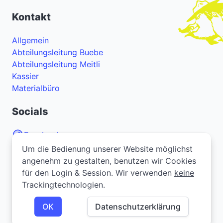
Kontakt
Allgemein
Abteilungsleitung Buebe
Abteilungsleitung Meitli
Kassier
Materialbüro
Socials
Facebook
Um die Bedienung unserer Website möglichst
Um die Bedienung unserer Website möglichst
Instagram
angenehm zu gestalten, benutzen wir Cookies
angenehm zu gestalten, benutzen wir Cookies
YouTube
für den Login & Session. Wir verwenden
für den Login & Session. Wir verwenden
keine
keine
Trackingtechnologien.
Trackingtechnologien.
Bei Problemen oder Fragen zur Webseite? Melde
dich
hier
.
OK
OK
Datenschutzerklärung
Datenschutzerklärung