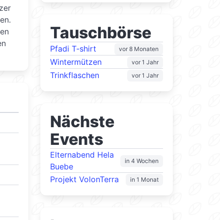
zer
en.
Tauschbörse
den
en
Pfadi T-shirt
vor 8 Monaten
Wintermützen
vor 1 Jahr
Trinkflaschen
vor 1 Jahr
Nächste
Events
Elternabend Hela
in 4 Wochen
Buebe
Projekt VolonTerra
in 1 Monat