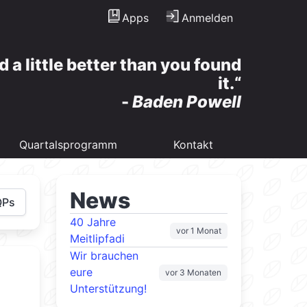
Apps
Anmelden
d a little better than you found
it.
-
Baden Powell
Quartalsprogramm
Kontakt
News
QPs
40 Jahre
vor 1 Monat
Meitlipfadi
Wir brauchen
eure
vor 3 Monaten
Unterstützung!