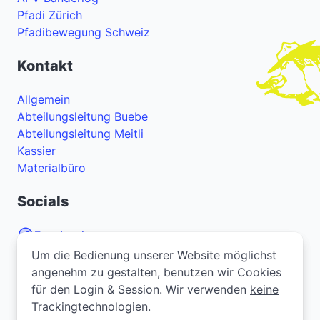
Pfadi Zürich
Pfadibewegung Schweiz
Kontakt
Allgemein
Abteilungsleitung Buebe
Abteilungsleitung Meitli
Kassier
Materialbüro
Socials
Facebook
Um die Bedienung unserer Website möglichst
Um die Bedienung unserer Website möglichst
Instagram
angenehm zu gestalten, benutzen wir Cookies
angenehm zu gestalten, benutzen wir Cookies
YouTube
für den Login & Session. Wir verwenden
für den Login & Session. Wir verwenden
keine
keine
Trackingtechnologien.
Trackingtechnologien.
Bei Problemen oder Fragen zur Webseite? Melde