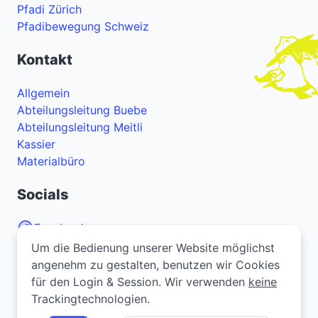
Pfadi Zürich
Pfadibewegung Schweiz
Kontakt
Allgemein
Abteilungsleitung Buebe
Abteilungsleitung Meitli
Kassier
Materialbüro
Socials
Facebook
Um die Bedienung unserer Website möglichst
Um die Bedienung unserer Website möglichst
Instagram
angenehm zu gestalten, benutzen wir Cookies
angenehm zu gestalten, benutzen wir Cookies
YouTube
für den Login & Session. Wir verwenden
für den Login & Session. Wir verwenden
keine
keine
Trackingtechnologien.
Trackingtechnologien.
Bei Problemen oder Fragen zur Webseite? Melde