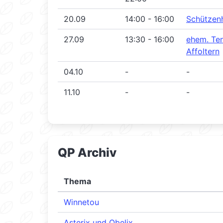
20.09
14:00 - 16:00
Schützen
27.09
13:30 - 16:00
ehem. Ten
Affoltern
04.10
-
-
11.10
-
-
QP Archiv
Thema
Winnetou
Asterix und Obelix