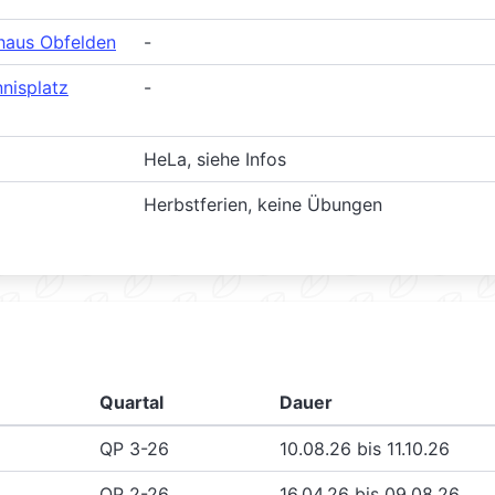
haus Obfelden
-
nisplatz
-
HeLa, siehe Infos
Herbstferien, keine Übungen
Quartal
Dauer
QP 3-26
10.08.26 bis 11.10.26
QP 2-26
16.04.26 bis 09.08.26