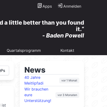
Apps
Anmelden
d a little better than you found
it.
-
Baden Powell
Quartalsprogramm
Kontakt
News
QPs
40 Jahre
vor 1 Monat
Meitlipfadi
Wir brauchen
eure
vor 3 Monaten
Unterstützung!
 ist