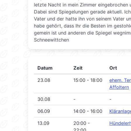
letzte Nacht in mein Zimmer eingebrochen 
Dabei sind Spiegelungen gerade aktuell. Ic
Vater und der hatte ihn von seinem Vater u
habe gehört, dass Ihr die Besten im gestoh
gemein ist und anderen die Spiegel wegnimm
Schneewittchen
Datum
Zeit
Ort
23.08
15:00 - 18:00
ehem. Ten
Affoltern
30.08
-
-
06.09
14:00 - 16:00
Kläranlag
13.09
20:00 -
Hündeler
22:00