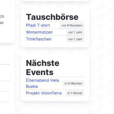
Tauschbörse
Ich
so
Pfadi T-shirt
vor 8 Monaten
Wintermützen
vor 1 Jahr
Trinkflaschen
vor 1 Jahr
Nächste
Events
Elternabend Hela
in 4 Wochen
Buebe
Projekt VolonTerra
in 1 Monat